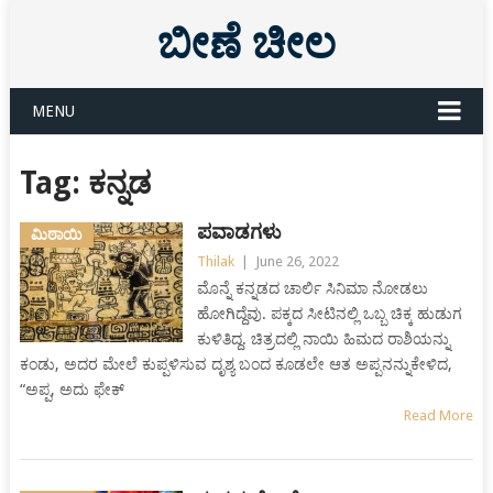
ಬೀಣೆ ಚೀಲ
MENU
Tag:
ಕನ್ನಡ
ಪವಾಡಗಳು
ಮಿಠಾಯಿ
Thilak
|
June 26, 2022
ಮೊನ್ನೆ ಕನ್ನಡದ ಚಾರ್ಲಿ ಸಿನಿಮಾ ನೋಡಲು
ಹೋಗಿದ್ದೆವು. ಪಕ್ಕದ ಸೀಟಿನಲ್ಲಿ ಒಬ್ಬ ಚಿಕ್ಕ ಹುಡುಗ
ಕುಳಿತಿದ್ದ. ಚಿತ್ರದಲ್ಲಿ ನಾಯಿ ಹಿಮದ ರಾಶಿಯನ್ನು
ಕಂಡು, ಅದರ ಮೇಲೆ ಕುಪ್ಪಳಿಸುವ ದೃಶ್ಯ ಬಂದ ಕೂಡಲೇ ಆತ ಅಪ್ಪನನ್ನುಕೇಳಿದ,
“ಅಪ್ಪ, ಅದು ಫೇಕ್
Read More