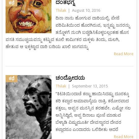
ದಂತಭಗ್ನ
ಕಥೆ
Thilak
|
August 10, 2016
ದಿನಾ ನಾನು ಹೋಗುವ ದಾರಿಯಲ್ಲಿ, ಪೇಟೆ
ಪರಿಮಿತಿಯಿಂದ ಹೊರಗಿರುವ, ಇನ್ನಷ್ಟು ಜನರನ್ನು
ತನ್ನೊಳಗೆ ನುಂಗಿ ಬಚ್ಚಿಡಿಸಿಕೊಳ್ಳಬಲ್ಲಂತಹ ಹೊಸ
ವಸತಿ ಸಮುಚ್ಚಯವನ್ನು ಕಟ್ಟುವ ಕೂಲಿ ಕಾರ್ಮಿಕರ ಮಕ್ಕಳು ತಿಂದು, ಮಲಗಿ,
ಹೇತುವ ಆ ಇಕ್ಕಟ್ಟಾದ ದಾರಿ ಬದಿಯ ಖಾಲಿ ಜಾಗವನ್ನು
Read More
ಚಂದ್ರೋದಯ
ಕಥೆ
Thilak
|
September 13, 2015
“ಕಿಟಕಿಯಿಂದಾಚೆ ಕಣ್ಣು ಹಾಯಿಸಿದಷ್ಟು ದೂರಕ್ಕೂ
ಕರಿ ಕಪ್ಪಾದ ಅಮಾವಾಸ್ಯೆಯ ರಾತ್ರಿ. ಕಠೋರವಾದ
ಕತ್ತಲು, ಅಪ್ಪನ ಮನಸ್ಸಿನ ತರಹವೇ. ಎಷ್ಟೋ ಸಲ
ಅನ್ನಿಸಿದ್ದಿದೆ, ಅಪ್ಪ ದಿನಾಲು ಪೂಜೆ ಮಾಡುವ
ಬೆಳ್ಯಾಡಿ ವಿಷ್ಣುಮೂರ್ತಿ ದೇವಸ್ಥಾನದ ದೇವರ
ಕಲ್ಲಾದರೂ ಎಂದಾದರು ಒಲಿದೀತು ಆದರೆ
Read More