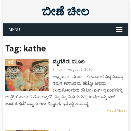
ಬೀಣೆ ಚೀಲ
MENU
Tag:
kathe
ಮೃಗಶಿರ: ಮೂಲ
ಕಥೆ
Thilak
|
August 8, 2020
ಅಧ್ಯಾಯ ೨: ಮೂಲ – ಕಲಿಕಾರಂಭ ವಿದ್ಯೆ ನಿಜಕ್ಕೂ
ನಮಗೆ ಕಲಿಸುವುದು ಹೆಚ್ಚೋ ಅಥವಾ
ಕಸಿದುಕೊಳ್ಳುವುದು ಹೆಚ್ಚೋ?ಮಗು ಪ್ರಪಂಚವನ್ನು
ಅಚ್ಚರಿಯಿಂದ ಏಕೆ ನೋಡುತ್ತದೆ? ಚಿಕ್ಕ ಚಿಕ್ಕ ವಿಷಯಗಳಲ್ಲಿ ಖುಷಿಯನ್ನು ಹೇಗೆ
ಹುಡುಕುತ್ತದೆ? ಒಬ್ಬ ಸಂಗೀತ ವಿದ್ವಾಂಸ, ಇನ್ನೊಬ್ಬ ಸಾಮಾನ್ಯ
Read More