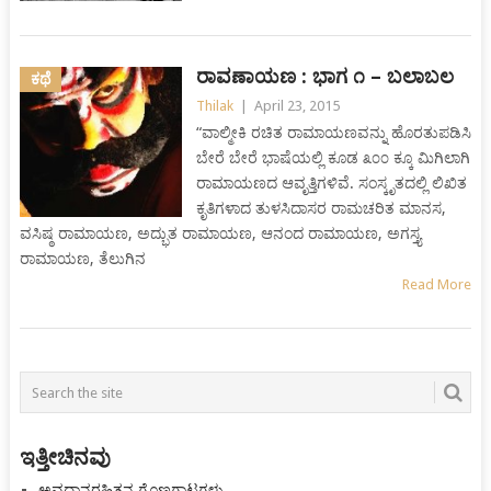
ರಾವಣಾಯಣ : ಭಾಗ ೧ – ಬಲಾಬಲ
ಕಥೆ
Thilak
|
April 23, 2015
“ವಾಲ್ಮೀಕಿ ರಚಿತ ರಾಮಾಯಣವನ್ನು ಹೊರತುಪಡಿಸಿ
ಬೇರೆ ಬೇರೆ ಭಾಷೆಯಲ್ಲಿ ಕೂಡ ೩೦೦ ಕ್ಕೂ ಮಿಗಿಲಾಗಿ
ರಾಮಾಯಣದ ಆವೃತ್ತಿಗಳಿವೆ. ಸಂಸ್ಕೃತದಲ್ಲಿ ಲಿಖಿತ
ಕೃತಿಗಳಾದ ತುಳಸಿದಾಸರ ರಾಮಚರಿತ ಮಾನಸ,
ವಸಿಷ್ಠ ರಾಮಾಯಣ, ಅದ್ಭುತ ರಾಮಾಯಣ, ಆನಂದ ರಾಮಾಯಣ, ಅಗಸ್ತ್ಯ
ರಾಮಾಯಣ, ತೆಲುಗಿನ
Read More
Posts
navigation
ಇತ್ತೀಚಿನವು
ಅವಧಾನರಹಿತನ ಗೊಣಗಾಟಗಳು