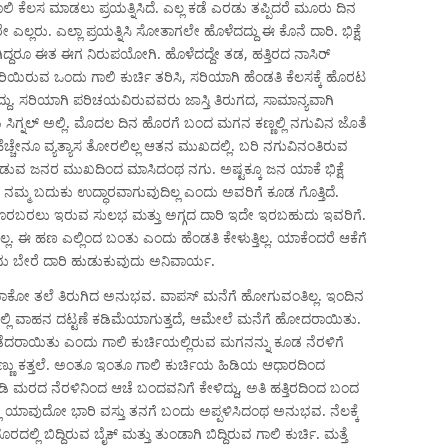
ೂಲಿ ಕೆಲಸ ಮಾಡಲು ಪ್ರಯತ್ನಿಸಿದೆ. ಎಲ್ಲ ಕಡೆ ಎರಡು ತಪ್ಪಿದರೆ ಮೂರು ದಿನ
ಲರು. ಎಲ್ಲಾ ಪ್ರಯತ್ನಿಸಿ ಸೋತಾಗಲೇ ಹೊಳೆದದ್ದು ಈ ಕೊನೆ ದಾರಿ. ಭಿಕ್ಷೆ
ದ್ದರೂ ಈತ ಈಗ ನಿರುಪಯೋಗಿ. ಹೊಳೆದದ್ದೇ ತಡ, ಹತ್ತಿರದ ನಾಸಿರ್
ಯಿರುವ ಒಂದು ಗಾಲಿ ಕುರ್ಚಿ ತರಿಸಿ, ಸರಿಯಾಗಿ ಹೆಂಡತಿ ಕೆಲಸಕ್ಕೆ ಹೊರಟ
ು. ಸರಿಯಾಗಿ ಪರಿಚಯವಿರುವವರು ಜಾಸ್ತಿ ತಿರುಗದ, ಸಾಮಾನ್ಯವಾಗಿ
 ಸಿಗ್ನಲ್ ಅಲ್ಲಿ. ಮೊದಲ ದಿನ ಹೊರಗೆ ಬಂದ ಮಗನ ಕಣ್ಣಲ್ಲಿ ನಗುವಿನ ಜೊತೆ
ೆಚ್ಚೇನೂ ವ್ಯತ್ಯಾಸ ತೋರಲಿಲ್ಲ ಆತನ ಮುಖದಲ್ಲಿ. ಬರಿ ನಗುವಿನಂತಿರುವ
ೊಡುವ ಜನರ ಮುಖದಿಂದ ಮಾಸಿದಂಥ ನಗು. ಅಷ್ಟಕ್ಕೂ ಜನ ಯಾಕೆ ಭಿಕ್ಷೆ
ದ ನಮ್ಮ ಬದುಕು ಉದ್ಧಾರವಾಗುವುದಿಲ್ಲ ಎಂದು ಅವರಿಗೆ ಕೂಡ ಗೊತ್ತಿದೆ.
ೊರಬರಲು ಇರುವ ಸುಲಭ ಮತ್ತು ಅಗ್ಗದ ದಾರಿ ಇದೇ ಇರಬಹುದು ಇವರಿಗೆ.
ಲ. ಈ ಹಣ ಎಲ್ಲಿಂದ ಬಂತು ಎಂದು ಹೆಂಡತಿ ಕೇಳುತ್ತಿಲ್ಲ. ಯಾಕೆಂದರೆ ಆಕೆಗೆ
ು ಬೇರೆ ದಾರಿ ಹುಡುಕುವುದು ಅನಿವಾರ್ಯ.
ೋ ತಲೆ ತಿರುಗಿದ ಅನುಭವ. ವಾಪಸ್ ಮನೆಗೆ ಹೋಗುವಂತಿಲ್ಲ. ಇಂದಿನ
ಯಲ್ಲಿ ವಾಹನ ದಟ್ಟಣೆ ಕಡಿಮೆಯಾಗುತ್ತದೆ, ಆಮೇಲೆ ಮನೆಗೆ ಹೋದರಾಯಿತು.
ಂತಿ ಪಡೆದರಾಯಿತು ಎಂದು ಗಾಲಿ ಕುರ್ಚಿಯಲ್ಲಿರುವ ಮಗನನ್ನು ಕೂಡ ನೆರಳಿಗೆ
. ಕಣ್ಣು ಕತ್ತಲೆ. ಅಂತೂ ಇಂತೂ ಗಾಲಿ ಕುರ್ಚಿಯ ಹಿಡಿಯ ಆಧಾರದಿಂದ
 ಮರದ ನೆರಳಿನಿಂದ ಆಚೆ ಬಂದವನಿಗೆ ಕೇಳಿದ್ದು, ಅತಿ ಹತ್ತಿರದಿಂದ ಬಂದ
ರದಲ್ಲಿ ಯಾವುದೋ ಭಾರಿ ವಸ್ತು ತನಗೆ ಬಂದು ಅಪ್ಪಳಿಸಿದಂಥ ಅನುಭವ. ನೆಲಕ್ಕೆ
ದೂರದಲ್ಲಿ ಬಿದ್ದಿರುವ ಬೈಕ್ ಮತ್ತು ತುಂಡಾಗಿ ಬಿದ್ದಿರುವ ಗಾಲಿ ಕುರ್ಚಿ. ಮತ್ತೆ