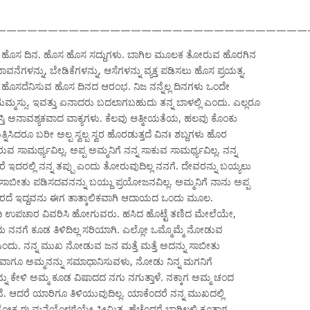
——————————————————————————————
ಕ್ತಿ . ಹೊಸ ದಿನ. ಹೊಸ ಹೊಸ ಸದ್ದುಗಳು. ಬಾಗಿಲ ಮೂಲಕ ತೋರುವ ಹೊರಗಿನ
ೆಗಳನ್ನು, ಬೇಡಿಕೆಗಳನ್ನು, ಆಸೆಗಳನ್ನು ವ್ಯಕ್ತ ಪಡಿಸಲು ಹೊಸ ಪ್ರಯತ್ನ.
ೊಸದೆನಿಸುವ ಹೊಸ ದಿನದ ಆರಂಭ. ನಿಜ ನನ್ನೆಲ್ಲ ದಿನಗಳು ಒಂದೇ
ಮ್ಮಸ್ಸು. ಇವತ್ತು ಏನಾದರು ಬದಲಾಗಬಹುದು ತನ್ನ ಬಾಳಲ್ಲಿ ಎಂದು. ಎಲ್ಲರೂ
ಾಸ್ತಿ ಅನಾವಶ್ಯಕವಾದ ವಾಕ್ಯಗಳು. ಕೆಲವು ಆತ್ಮೀಯತೆಯ, ಹಲವು ಕೊಂಕು
ನಿಸಿದರೂ ಬರೀ ಅಲ್ಪ ಸ್ವಲ್ಪ ಸ್ವರ ಹೊರಡುತ್ತದೆ ವಿನಃ ಶಬ್ದಗಳು ಹೊರ
ಸಾಮರ್ಥ್ಯವಿಲ್ಲ. ಅಪ್ಪ ಅಮ್ಮನಿಗೆ ನನ್ನ ಸಾಕುವ ಸಾಮರ್ಥ್ಯವಿಲ್ಲ. ನನ್ನ
ರೆ ಇದರಲ್ಲಿ ನನ್ನ ತಪ್ಪು ಎಂದು ತೋರುವುದಿಲ್ಲ ನನಗೆ. ದೇವರನ್ನು ಬಯ್ಯಲು
ೇ ಸಾಬೀತು ಪಡಿಸದವನನ್ನು ಬಯ್ದು ಪ್ರಯೋಜನವಿಲ್ಲ. ಅಮ್ಮನಿಗೆ ನಾನು ಅಪ್ಪ
ಿರದೆ ಇದ್ದವನು ಈಗ ತಾತ್ಕಾಲಿಕವಾಗಿ ಆದಾಯದ ಒಂದು ಮೂಲ.
ಧಿ ಉಪಚಾರ ವಿವರಿಸಿ ಹೋಗುವರು. ಹಸಿದ ಹೊಟ್ಟೆ ತಣಿದ ಮೇಲೆಯೇ,
ದು ನನಗೆ ಕೂಡ ತಿಳಿದಿಲ್ಲ ಸರಿಯಾಗಿ. ಎಲ್ಲೋ ಒಮ್ಮೊಮ್ಮೆ ನೋಡುವ
್ಲ ಎಂದು. ನನ್ನ ಮುಖ ನೋಡುವ ಜನ ಮತ್ತೆ ಮತ್ತೆ ಅದನ್ನು ಸಾಬೀತು
ಯಾವಾಗೂ ಅಮ್ಮನನ್ನು ಸಮಾಧಾನಿಸುವಳು, ನೋಡು ನಿನ್ನ ಮಗನಿಗೆ
್ನು ಕೇಳಿ ಅಮ್ಮ ಕೂಡ ವಿಷಾದದ ನಗು ನಗುತ್ತಾಳೆ. ನಕ್ಕಾಗ ಅಮ್ಮ ಚಂದ
ನೆ. ಆದರೆ ಯಾರಿಗೂ ತಿಳಿಯುವುದಿಲ್ಲ. ಯಾಕೆಂದರೆ ನನ್ನ ಮುಖದಲ್ಲಿ
ಲೋಕ ಈ ಮನೆಯೊಳಗೆಯೇ ಸೀಮಿತ. ಹೆಚ್ಚೆಂದರೆ ಬಾಗಿಲಲ್ಲಿ ಕೂತಾಗ