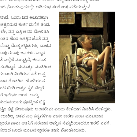
 ಆಟ ನೋಡುವುದರಲ್ಲೇ ಆಡಿದಂಥ ಸಂತೋಷ ಪಡೆಯುತ್ತೇನೆ.
ಗಿವೆ. ಒಂದು ದಿನ ಅಚಾನಕ್ಕಾಗಿ
ಕ್ರವಿರುವ ಕುರ್ಚಿ ಮನೆಗೆ ತಂದ.
ೇ, ನನ್ನ ಎತ್ತಿ ಅದರ ಮೇಲಿರಿಸಿ
ತರ ಹೊರ ಜಗತ್ತಿನ ಜೊತೆ ನನ್ನ
ೆ. ದೊಡ್ಡ ದೊಡ್ಡ ಕಟ್ಟಡಗಳು, ವಾಹನ
ವ ಗುಂಪು ಗುಂಪು ಜನಗಳು. ಎಲ್ಲರ
ಲೆಡೆ ನುಗ್ಗುತ್ತಿವೆ, ಜೀವಂತ
ತಿದ್ದಾರೆ. ಮನುಷ್ಯರ ಮಾತಿಗಿಂತ
ಗುಂಪಾಗಿ ನಿಂತಿರುವ ಕಡೆ ಅಪ್ಪ
ೆ ಕೈ ಚಾಚ ತೊಡಗಿದ. ಹೊಳೆಯುವ
ಬೀರಿ ಅಪ್ಪನ ಕೈಗೆ ಚಿಲ್ಲರೆ
ಂದರೆ ಇದೇನೇ ಅಂತ. ಅಮ್ಮ
ನ್ನ ಮದುವೆಯಾಗುವುದಕ್ಕಿಂತ ಭಿಕ್ಷೆ
್ತಿರ ಭಿಕ್ಷೆ ಬೇಡುವುದು ಅಂದರೇನು ಎಂದು ಕೇಳಿದಾಗ ವಿವರಿಸಿ ಹೇಳಿದ್ದಳು.
ದ್ದ. ಬೇಜಾರಿಲ್ಲ, ಆತನ ಎಲ್ಲ ಕಷ್ಟಗಳಿಗೂ ನಾನೇ ಕಾರಣ ಎಂಬ ಮುಖಭಾವ
ಲಾದರೂ ನಾನು ಆತನಿಗೆ ನೆರವಾದೆ ಅನ್ನುವ ನೆಮ್ಮದಿಯಾದರೂ ಇರಲಿ ನನಗೆ.
ಪ್ರಪಂಚದ ಒಂದು ಮುಖವನ್ನಾದರೂ ತಾನು ನೋಡಬಹುದು.