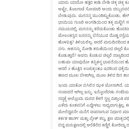
ಯಾರು ಯಾರೋ ಹತ್ತಿರ ಕಾಡಿ ಬೇಡಿ ಚಿಕ್ಕ ಚಿಕ್ಕ ಕ
ಅಷ್ಟೇ, ತೊಲಗಾಚೆ ಸೋಮಾರಿ ಅಂದು ದಬ್ಬುವವರೇ ಎಲ್
ಬೇಡುವುದು. ಮಗನನ್ನ ಮುಂದಿಟ್ಟುಕೊಂಡು. ಹೇಗಿ
ಭಾಯಿಯ ಗುಜರಿ ಅಂಗಡಿಯಿಂದ ತಕ್ಕ ಮಟ್ಟಿಗೆ ಸರಿ
ಸಮಯದಲ್ಲಿ, ಮಗನನ್ನು ಕರೆದುಕೊಂಡು ಹೊರಟದ್ದ
ಮೇಲಂತಸ್ತಿನ ಜನರನ್ನು ಬೆಸೆಯುವ ದೊಡ್ಡ ರಸ್ತೆಯ
ಹೊಳಪಿತ್ತ? ತಿಳಿಯಲಿಲ್ಲ. ಆದರೆ ಮರುದಿನದಿಂದ ಹ
ನಗು. ಆತನನ್ನು ನೋಡಿ ಕರುಣೆಯಿಂದ ಚಿಲ್ಲರೆ ಕ
ಕೊಡುತ್ತಾರೆ? ಅವರು ಕೊಡುವ ಚಿಲ್ಲರೆ ನಾಣ್ಯದಿಂ
ಬಹುಷಃ ಯಾವುದೋ ತಪ್ಪಿತಸ್ಥ ಭಾವನೆಯಿಂದ ಹ
ಆದರೆ ೨ ಹೊತ್ತಿನ ಊಟಕ್ಕಂತೂ ಇದರಿಂದ ಧಕ್ಕೆಯಿಲ್
ಹಣದ ಮೂಲ ಬೇಕಾಗಿಲ್ಲ. ಮೂಲ ತಿಳಿದ ದಿನ ತಾನ
ಇಂದು ಯಾಕೋ ಬಿಸಿಲಿನ ಝಳ ಜೋರಾಗಿದೆ. ಯಾಕ
ಸಂಪಾದನೆ ಆಗಿಲ್ಲ ಇನ್ನು. ಇನ್ನೊಂದೆರಡು ಗಂಟೆ
ಸದ್ಯಕ್ಕೆ ಅಲ್ಲೊಂದು ಮರದ ಕೆಳಗೆ ಸ್ವಲ್ಪ ವಿಶ್ರಾ
ಎಳೆದು ಕೂತವನಿಗೆ ಎದ್ದೇಳಲು ಸಾಧ್ಯವಾಗುತ್ತಿಲ್ಲ
ಮೇಲೆದ್ದವನೇ ಮನೆಗೆ ವಾಪಸಾಗುವ ನಿರ್ಧಾರ ಮಾಡಿ
ಕರ್ಕಶ ಹಾರ್ನ್ ಮತ್ತು ಬ್ರೇಕ್ ಶಬ್ದ. ಕ್ಷಣ ಮಾತ್
ಬಿದ್ದ ಮರುಕ್ಷಣದಲ್ಲಿ ಅರೆತೆರೆದ ಕಣ್ಣಿಗೆ ತೋರಿದ್ದು 