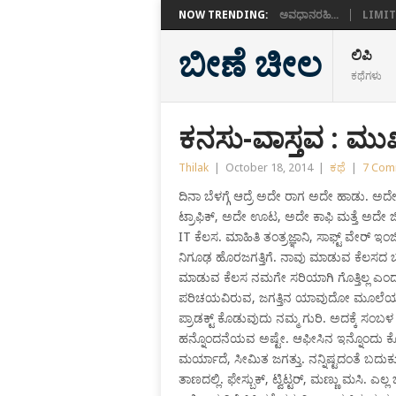
NOW TRENDING:
ಅವಧಾನರಹಿ...
LIMIT
ಬೀಣೆ ಚೀಲ
ಲಿಪಿ
ಕಥೆಗಳು
ಕನಸು-ವಾಸ್ತವ : ಮ
Thilak
|
October 18, 2014
|
ಕಥೆ
|
7 Com
ದಿನಾ ಬೆಳಗ್ಗೆ ಆದ್ರೆ ಅದೇ ರಾಗ ಅದೇ ಹಾಡು.
ಟ್ರಾಫಿಕ್, ಅದೇ ಊಟ, ಅದೇ ಕಾಫಿ ಮತ್ತೆ ಅದೇ 
IT ಕೆಲಸ. ಮಾಹಿತಿ ತಂತ್ರಜ್ಞಾನಿ, ಸಾಫ್ಟ್ ವ
ನಿಗೂಢ ಹೊರಜಗತ್ತಿಗೆ. ನಾವು ಮಾಡುವ ಕೆಲಸದ ಬಗ್
ಮಾಡುವ ಕೆಲಸ ನಮಗೇ ಸರಿಯಾಗಿ ಗೊತ್ತಿಲ್ಲ 
ಪರಿಚಯವಿರುವ, ಜಗತ್ತಿನ ಯಾವುದೋ ಮೂಲೆಯಲ್
ಪ್ರಾಡಕ್ಟ್ ಕೊಡುವುದು ನಮ್ಮ ಗುರಿ. ಅದಕ್ಕೆ ಸಂಬಳ ಸ
ಹನ್ನೊಂದನೆಯವ ಅಷ್ಟೇ. ಆಫೀಸಿನ ಇನ್ನೊಂದು ಕೊ
ಮರ್ಯಾದೆ, ಸೀಮಿತ ಜಗತ್ತು. ನನ್ನಿಷ್ಟದಂತೆ ಬದ
ತಾಣದಲ್ಲಿ. ಫೇಸ್ಬುಕ್, ಟ್ವಿಟ್ಟರ್, ಮಣ್ಣು ಮಸಿ. ಎಲ್