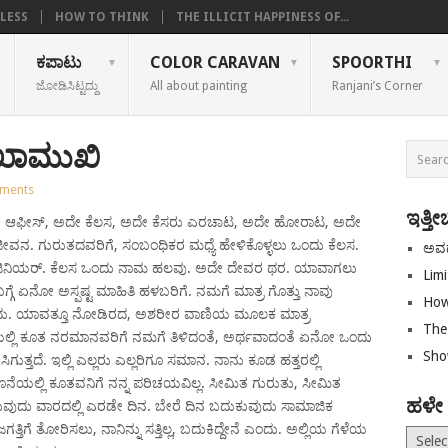
LESS
HOW TO THINK
THE ILLICIT HAPPINESS OF...
ಕಪಾಟು
COLOR CARAVAN
SPOORTHI
ಜೋಡಿಸಿಟ್ಟದ್ದು
All about painting
Ranjani’s Corner
ುಖಾಮುಖಿ
ments
ಇತ್ತೀ
 ಅದೇ ಆಫೀಸ್, ಅದೇ ಕೆಲಸ, ಅದೇ ಕೆಸರು ಎರಚಾಟ, ಅದೇ ಹೋರಾಟ, ಅದೇ
ಜೀವನ. ಗುರುತದವರಿಗೆ, ಸಂಬಂಧಿಕರ ಮಧ್ಯೆ ಹೇಳಿಕೊಳ್ಳಲು ಒಂದು ಕೆಲಸ.
ಅವ
ೇರ್ ಇಂಜಿನಿಯರ್. ಕೆಲಸ ಒಂದು ನಾಮ ಹಲವು. ಅದೇ ದೇವರ ಥರ. ಯಾವಾಗಲು
Limi
ಗೆ ಏನೋ ಅಸ್ಪಷ್ಟ ಮಾಹಿತಿ ಹಳಬರಿಗೆ. ನಮಗೆ ಮಾತ್ರ ಗೊತ್ತು ನಾವು
How
ಎಂದು. ಯಾವತ್ತೂ ನೋಡಿರದ, ಅಶರೀರ ವಾಣಿಯ ಮೂಲಕ ಮಾತ್ರ
The 
ಲಿ ಕೂತ ನರಮಾನವರಿಗೆ ನಮಗೆ ತಿಳಿದಂತೆ, ಅರ್ಥವಾದಂತೆ ಏನೋ ಒಂದು
Sho
ಿಗುತ್ತದೆ. ಇಲ್ಲಿ ಎಲ್ಲರು ಎಲ್ಲರಿಗೂ ಸಮಾನ. ನಾನು ಕೂಡ ಹತ್ತರಲ್ಲಿ
ನೆಯಲ್ಲಿ ಕೂತವನಿಗೆ ನನ್ನ ಪರಿಚಯವಿಲ್ಲ. ಸೀಮಿತ ಗುರುತು, ಸೀಮಿತ
ಹಳೇ
ುಕುವುದು ವಾರದಲ್ಲಿ ಎರಡೇ ದಿನ. ಬೇರೆ ದಿನ ಬದುಕುವುದು ಸಾಮಾಜಿಕ
ಲ ಜಗತ್ತಿಗೆ ತೋರಿಸಲು, ನಾನಿನ್ನು ಸತ್ತಿಲ್ಲ, ಬದುಕಿದ್ದೇನೆ ಎಂದು. ಅಲ್ಲಿಯ ಗೆಳೆಯ
ಹಳೇ