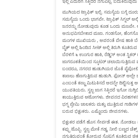
ಇಲ್ಲಿ ಎದುರಿಗೆ ಸಿಕ್ಕಿದರೆ ನಗುವಿಲ್ಲ. ಬದುಕಿರುವುದು ಅ
ಮುಗಿಯದ ಟ್ರಾಫಿಕ್ ಇಲ್ಲಿ. ಸಮಸ್ಯೆಯ ಬಗ್ಗೆ ದ
ಸಮಸ್ಯೆಯ ಒಂದು ಭಾಗವೇ. ಟ್ರಾಫಿಕ್ ಸಿಗ್ನಲ್ ಅಲ್ಲ
ಜನರನ್ನು ನೋಡುವುದು ಕೂಡ ಒಂದು ಮಜವೇ. 
ಅನುಭವಿಸಬೇಕಾದ ಮಜಾ. ಗಂಡಸೋ, ಹೆಂಗಸೋ
ಮಂಗಳ ಮುಖಿಯರು , ಅವರಂತೆ ವೇಷ ಹಾಕಿ ಬ
ಬೈಕ್ ಅಲ್ಲಿ ಹಿಂದಿನ ಸೀಟ್ ಅಲ್ಲಿ ತಿರುಗಿ ಕೂತಿರ
ಬೆರಳಿಗೆ ೬ ಉಂಗುರ ಹಾಕಿ, ರೆಡ್ಡಿ’ಸ್ ಅಂತ ಸ್ಟಿಕರ
ಜಾಗರೂಕತೆಯಿಂದ ಸ್ಕೂಟರ್ ಚಲಾಯಿಸುತ್ತಿರುವ ಮ
ಬಂದರೂ, ನಗರದ ಹುಡುಗಿಯರ ಜೊತೆ ಪೈಪೋಟ
ಕಾಣಲು ಹೆಣಗುತ್ತಿರುವ ಹುಡುಗಿ. ಫೋನ್ ಅಲ
ಎಂಬಂತೆ ಕಣ್ಣು ಮಿಟುಕಿಸದೆ ಅದನ್ನೇ ದಿಟ್ಟಿಸುತ್ತ ಅಡ
ಯುವತಿಯರು. ಸ್ವಲ್ಪ ಜಾಗ ಸಿಕ್ಕಿದರೆ ಇಗೋ ನುಗ್ಗಿಬ
ಕಾಯುತ್ತಿರುವ ಆಟೋಗಳು. ಜೀವನದ ವಿರಹಗಳನ್ನೆಲ್
ಭಗ್ನ ಪ್ರೇಮಿ ಚಾಲಕರು ಮತ್ತು ಮುತ್ತಿರುವ ಗಾಡಿಗಳ 
ಬರುವ ಭಿಕ್ಷುಕರು. ಎಷ್ಟೊಂದು ಜೀವನಗಳು.
ಭಿಕ್ಷುಕರ ಪಡೆಗೆ ಹೊಸ ಸೇರ್ಪಡೆ ಈತ. ನೋಡಲು ಮು
ಕಪ್ಪು ಟೊಪ್ಪಿ. ಸ್ವಲ್ಪ ಮೇಕೆ ಗಡ್ಡ. ನೀಲಿ ಬಣ್ಣದ 
ನಗುತ್ತಿರುವಂತೆ ತೋರುವ ಸೊಟ್ಟಗೆ ಕೂತಿರುವ ಚಿಕ್ಕ