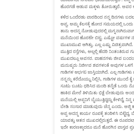
ಹೊರಗಡೆ ಆಡುವ ಮಕ್ಕಳು ತೋರುತ್ತಾರೆ. ಅವರ
ಕಳೆದ ಒಂದೆರಡು ವಾರದಿಂದ ನನ್ನ ದಿನಗಳು ಬದಲಾ
ಅಪ್ಪ, ಅಮ್ಮ ಕೆಲಸಕ್ಕೆ ಹೋದ ಸಮಯದಲ್ಲಿ ಒಂದು ಚ
ತಾನು ಅದನ್ನ ನೋಡುವುದರಲ್ಲಿ ಮಗ್ನನಾಗಿರುವಾಗಲ
ಮನೆಯಿಂದ ಹೊರಟೇ ಬಿಟ್ಟ. ಎಷ್ಟೋ ವರ್ಷಗಳ ನಂ
ಮುಖಾಮುಖಿ ಆಗಿತ್ತು. ಎಲ್ಲ ಎಷ್ಟು ವಿಚಿತ್ರವಾಗಿದ
ಮುತ್ತಿದ ರಸ್ತೆಗಳು, ಅಲ್ಲಲ್ಲಿ ಹೆದರಿ ನಿಂತಂತಿರು
ಮುಖದಲ್ಲೂ ಅವಸರ. ವಾಹನಗಳು ಜೀವ ಬಂದಂತೆ ಎಲ್
ಮನುಷ್ಯರು ನಿರ್ಜೀವ ಶವಗಳಂತೆ ಅವುಗಳ ಒಳಗೆ ಕೂ
ಗಾಡಿಗಳ ಆರ್ಭಟ ಜಾಸ್ತಿಯಾಗಿದೆ. ಎಲ್ಲ ಗಾಡಿಗಳು 
ನನ್ನನ್ನು ಕರೆದೊಯ್ದು ನಿಲ್ಲಿಸಿ, ಗಾಡಿಗಳ ಮುಂದ
ಸೂಟು ಬೂಟು ಧರಿಸಿದ ಮಂದಿ ತನ್ನೆಡೆ ಒಂದು ನೋಟ 
ಹಾಕಿದ ಮೇಲೆ ತಿಳಿಯಿತು ಭಿಕ್ಷೆ ಬೇಡುವುದು ಅ
ಮನೆಯಲ್ಲಿ ಅಪ್ಪನಿಗೆ ಬೈಯುತ್ತಿದ್ದದ್ದು ಕೇಳಿದ್ದೆ, ನಿ
ಬೇಡಿ ಸಂಸಾರ ಮಾಡುವುದು ಚೆನ್ನ ಎಂದು. ಅಜ್ಜಿ ಹತ
ಅಪ್ಪ ಅದನ್ನ ಕಾರ್ಯ ರೂಪಕ್ಕೆ ತಂದಿಳಿಸಿ ಬಿಟ್ಟಿ
ಯಾವತ್ತು ಆತನ ಮುಖದಲ್ಲಿರುತ್ತದೆ. ಈ ರೂಪದಲ್
ಇದೇ ಕಾರಣಕ್ಕಾದರೂ ಮನೆ ಹೊರಗಿನ ವಾಸ್ತವ 