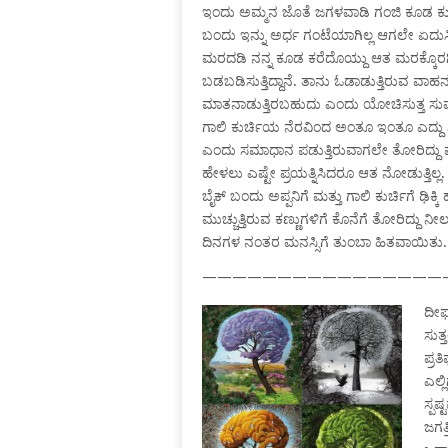
ಇಂದು ಅಮ್ಮನ ಜೊತೆ ಜಗಳವಾಡಿ ಗಂಜಿ ಕೂಡ ಕುಡ
ಬಂದು ಇನ್ನು ಅರ್ಧ ಗಂಟೆಯಾಗಿಲ್ಲ ಆಗಲೇ ಏದುಸಿರು ಬ
ಮರದಡಿ ನನ್ನ ಕೂಡ ಕರೆದೊಯ್ದು ಆತ ಮರಕ್ಕೊರಗಿ
ಬಡಬಡಿಸುತ್ತಿದ್ದಾನೆ. ತಾನು ಓಡಾಡುತ್ತಿರುವ ವ
ಮಾತನಾಡುತ್ತಿರಬಹುದು ಎಂದು ಯೋಚಿಸುತ್ತ ಸುಮ್ಮ
ಗಾಲಿ ಕುರ್ಚಿಯ ನೆರವಿಂದ ಅಂತೂ ಇಂತೂ ಎದ್ದು ನಿ
ಎಂದು ಸಮಾಧಾನ ಪಡುತ್ತಿರುವಾಗಲೇ ತೋರಿದ್ದು ಫು
ಹೇಳಲು ಎಷ್ಟೇ ಪ್ರಯತ್ನಿಸಿದರೂ ಆತ ನೋಡುತ್ತಿಲ್
ಬೈಕ್ ಬಂದು ಅಪ್ಪನಿಗೆ ಮತ್ತು ಗಾಲಿ ಕುರ್ಚಿಗೆ ಢಿಕ
ಮುಚ್ಚುತ್ತಿರುವ ಕಣ್ಣುಗಳಿಗೆ ಕೊನೆಗೆ ತೋರಿದ್ದು ನೀಲ ಆ
ದಿನಗಳ ನಂತರ ಮನಸ್ಸಿಗೆ ತುಂಬಾ ಹಿತವಾಯಿತು.
————————————————
ದೀರ
ಸುತ್
ಪ್ರತ
ಎಲ್
ಸ್ಪಷ
ಜಗತ್