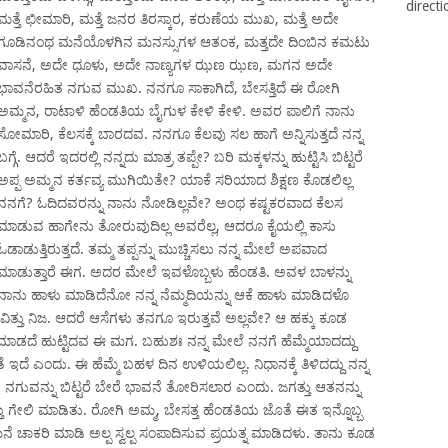
directi
ಮತ್ತೆ ಛೀಮಾರಿ, ಮತ್ತೆ ಜನರ ತಿರಸ್ಕಾರ, ಕರುಣೆಯ ಮುಖ, ಮತ್ತೆ ಅದೇ
ಗೂಡಿನಂಥ ಮನೆಯೊಳಗಿನ ಮನಸ್ಸುಗಳ ಆತಂಕ, ಮತ್ತದೇ ದಿಂಬಿನ ಕಮಟು
ವಾಸನೆ, ಅದೇ ಧೂಳು, ಅದೇ ನಾಣ್ಯಗಳ ಝಣ ಝಣ, ಮಗನ ಅದೇ
ಭಾವನೆರಹಿತ ನಗುವ ಮುಖ. ನನಗೂ ಸಾಕಾಗಿದೆ, ಬೇಸತ್ತಿದೆ ಈ ರೋಗಿ
ಅಮ್ಮನ, ರಾಟಾಳಿ ಹೆಂಡತಿಯ ಬೈಗುಳ ಕೇಳಿ ಕೇಳಿ. ಅವರ ಪಾಲಿಗೆ ನಾನು
ಸೋಮಾರಿ, ಕೆಲಸಕ್ಕೆ ಬಾರದವ. ನನಗೂ ಕೆಲವು ಸಲ ಹಾಗೆ ಅನ್ನಿಸುತ್ತದೆ ನನ್ನ
ಬಗ್ಗೆ. ಆದರೆ ಇದರಲ್ಲಿ ನನ್ನದು ಮಾತ್ರ ತಪ್ಪೇ? ಬರಿ ಮಕ್ಕಳನ್ನು ಹುಟ್ಟಿಸಿ ಬಿಟ್ಟರೆ
ಅಪ್ಪ ಅಮ್ಮನ ಕರ್ತವ್ಯ ಮುಗಿಯಿತೇ? ಯಾಕೆ ಸರಿಯಾದ ಶಿಕ್ಷಣ ಕೊಡಲಿಲ್ಲ
ನನಗೆ? ಓದಿದವರನ್ನು ನಾನು ನೋಡಿಲ್ಲವೇ? ಅಂಥ ಕಷ್ಟಕರವಾದ ಕೆಲಸ
ಮಾಡುವ ಹಾಗೇನು ತೋರುವುದಿಲ್ಲ ಅವರೆಲ್ಲ, ಆದರೂ ಕೈಯಲ್ಲಿ ಕಾಸು
ಓಡಾಡುತ್ತಿರುತ್ತದೆ. ತಮ್ಮ ತಪ್ಪನ್ನು ಮುಚ್ಚಿಸಲು ನನ್ನ ಮೇಲೆ ಅಪವಾದ
ಮಾಡುತ್ತಾರೆ ಈಗ. ಅದರ ಮೇಲೆ ಇವಳೊಬ್ಬಳು ಹೆಂಡತಿ. ಅವಳ ಬಾಳನ್ನು
ನಾನು ಹಾಳು ಮಾಡಿದೆನೋ ನನ್ನ ನೆಮ್ಮದಿಯನ್ನು ಆಕೆ ಹಾಳು ಮಾಡಿದಳೊ
ಿತ್ತು ನಿಜ. ಆದರೆ ಆಸೆಗಳು ತನಗೂ ಇರುತ್ತವೆ ಅಲ್ಲವೇ? ಆ ಹಕ್ಕು ಕೂಡ
ಡದೆ ಹುಟ್ಟಿದವ ಈ ಮಗ. ಬಹುಶಃ ನನ್ನ ಮೇಲೆ ನನಗೆ ಹೆಮ್ಮೆಯಾದದ್ದು
ದೆ ಎಂದು. ಈ ಹೆಮ್ಮೆ ಬಹಳ ದಿನ ಉಳಿಯಲಿಲ್ಲ. ನಿಧಾನಕ್ಕೆ ತಿಳಿದದ್ದು ನನ್ನ
ುವನ್ನು ಬಿಟ್ಟರೆ ಬೇರೆ ಭಾವನೆ ತೋರಿಸಲಾರ ಎಂದು. ಜಗತ್ತು ಆತನನ್ನು
ಲಿ ಮಾಡಿತು. ರೋಗಿ ಅಮ್ಮ, ಬೇಸತ್ತ ಹೆಂಡತಿಯ ಜೊತೆ ಈತ ಇನ್ನೊಬ್ಬ
ಚಾಕರಿ ಮಾಡಿ ಅಲ್ಪ ಸ್ವಲ್ಪ ಸಂಪಾದಿಸುವ ಪ್ರಯತ್ನ ಮಾಡಿದಳು. ತಾನು ಕೂಡ