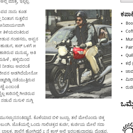
ಲ್ಲಿ ಮಾತ್ರ, ಇಲ್ಲಲ್ಲ.
ಕಡತಗಳ
ೂರುವವ ನಾನು ಕೂಡ
ಕಪಾ
ಿ ನಿಂತಾಗ ಸುತ್ತಲಿನ
Boo
ಅನಿವಾರ್ಯವಾಗಿ
Cof
 ತಿಳಿಯದಂತಿರುವ
ೇಡುವ ಗಂಡಸರು, ಅಪ್ಪನ
Mum
ುವ ಹುಡುಗ, ಕಾರ್ ಒಳಗೆ ೫
Pai
್ ಹಾಕಿರುವ ಮನುಷ್ಯ, ಅತಿ
Quil
ಹಿಳೆ , ಹಳ್ಳಿಯಿಂದ
ಕಥೆ
ಿ ನೀಡಲು ಅವರಂತೆ
ಚಾವ
್ಲೇ ಜೀವನ ಅಡಗಿದೆಯೇನೋ
ಮಿಠ
್ಡಾದಿಡ್ಡಿ ನಡೆಯುತ್ತಿರುವ
ಿಟ್ಟೆ ಎಂಬಂತೆ
ರುಚ
ಲ ಕಾರಿನಲ್ಲಿ ಗೀಚಿರುವ
ನಡುವೆ ನುಸುಳಿ ನುಗ್ಗಿ
ಒಮ್ಮ
ಸಲ್ಮಾನನಂತಿದ್ದಾನೆ. ಕೊಳೆಯಾದ ಬಿಳಿ ಜುಬ್ಬಾ. ತಲೆ ಮೇಲೊಂದು ಚಿಕ್ಕ
ಚೆಕ್ಸ್ ಲುಂಗಿ. ಜೊತೆಯಲ್ಲಿ ಒಂದು ಗಾಲಿಚಕ್ರದ ಕುರ್ಚಿ, ಕುರ್ಚಿಯ ಮೇಲೆ ಸದಾ
 ಬಾಲಕ. ಶಾಲೆಗೆ ಹೋಗಿದ್ದರೆ ೭ ನೆ ಕ್ಲಾಸ್ ಅಲ್ಲಿ ಇರಬಹುದಾದಷ್ಟು ದೊಡ್ಡವ.