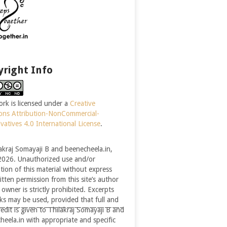
right Info
ork is licensed under a
Creative
ns Attribution-NonCommercial-
vatives 4.0 International License
.
akraj Somayaji B and beenecheela.in,
026. Unauthorized use and/or
ation of this material without express
itten permission from this site’s author
owner is strictly prohibited. Excerpts
nks may be used, provided that full and
————————————————–
redit is given to Thilakraj Somayaji B and
heela.in with appropriate and specific