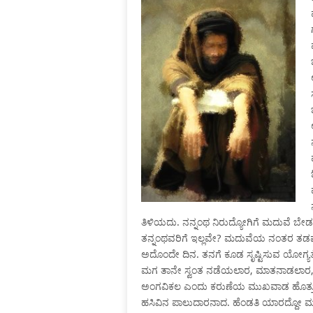
ತಿಳಿಯದು. ನನ್ನಂಥ ನಿರುದ್ಯೋಗಿಗೆ ಮದುವೆ ಬೇಡವ
ತನ್ನಂಥವರಿಗೆ ಇಲ್ಲವೇ? ಮದುವೆಯ ನಂತರ ತಡಮಾ
ಅದೊಂದೇ ದಿನ. ತನಗೆ ಕೂಡ ಸೃಷ್ಟಿಸುವ ಯೋಗ್ಯತೆ ಇ
ಮಗ ತಾನೇ ಸ್ವಂತ ನಡೆಯಲಾರ, ಮಾತನಾಡಲಾರ, ನಗ
ಅಂಗವಿಕಲ ಎಂದು ಕರುಣೆಯ ಮುಖವಾಡ ಹೊತ್ತು ಗೇ
ಹಸಿವಿನ ಪಾಲುದಾರನಾದ. ಹೆಂಡತಿ ಯಾರದ್ದೋ ಮನೆ 